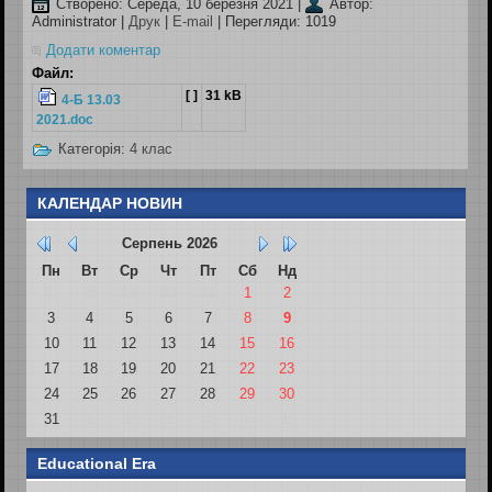
Створено: Середа, 10 березня 2021
|
Автор:
Administrator
|
Друк
|
E-mail
| Перегляди: 1019
Додати коментар
Файл:
[ ]
31 kB
4-Б 13.03
2021.doc
Категорія:
4 клас
КАЛЕНДАР НОВИН
Серпень
2026
Пн
Вт
Ср
Чт
Пт
Сб
Нд
27
28
29
30
31
1
2
3
4
5
6
7
8
9
10
11
12
13
14
15
16
17
18
19
20
21
22
23
24
25
26
27
28
29
30
31
1
2
3
4
5
6
Educational Era