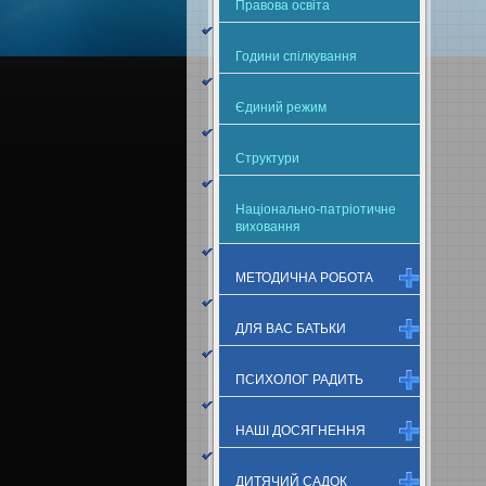
Правова освіта
Години спілкування
Єдиний режим
Структури
Національно-патріотичне
виховання
МЕТОДИЧНА РОБОТА
ДЛЯ ВАС БАТЬКИ
ПСИХОЛОГ РАДИТЬ
НАШІ ДОСЯГНЕННЯ
ДИТЯЧИЙ САДОК