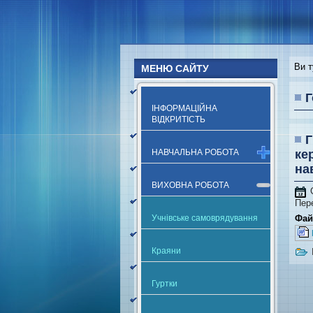
Ви т
МЕНЮ САЙТУ
Г
ІНФОРМАЦІЙНА
ВІДКРИТІСТЬ
Г
НАВЧАЛЬНА РОБОТА
ке
на
ВИХОВНА РОБОТА
Пер
Фай
Учнівське самоврядування
Краяни
Гуртки