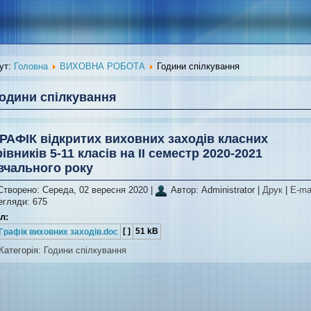
ут:
Головна
ВИХОВНА РОБОТА
Години спілкування
одини спілкування
РАФІК відкритих виховних заходів класних
рівників 5-11 класів на ІІ семестр 2020-2021
вчального року
Створено: Середа, 02 вересня 2020
|
Автор: Administrator
|
Друк
|
E-ma
егляди: 675
л:
[ ]
51 kB
Графік виховних заходів.doc
Категорія:
Години спілкування