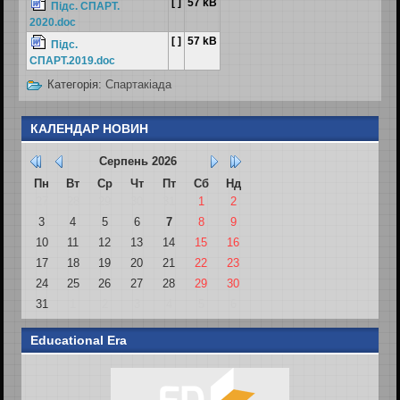
[ ]
57 kB
Підс. СПАРТ.
2020.doc
[ ]
57 kB
Підс.
СПАРТ.2019.doc
Категорія:
Спартакіада
КАЛЕНДАР НОВИН
Серпень
2026
Пн
Вт
Ср
Чт
Пт
Сб
Нд
27
28
29
30
31
1
2
3
4
5
6
7
8
9
10
11
12
13
14
15
16
17
18
19
20
21
22
23
24
25
26
27
28
29
30
31
1
2
3
4
5
6
Educational Era