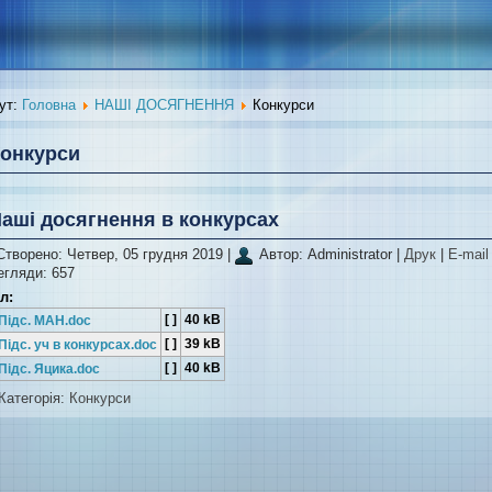
ут:
Головна
НАШІ ДОСЯГНЕННЯ
Конкурси
онкурси
аші досягнення в конкурсах
Створено: Четвер, 05 грудня 2019
|
Автор: Administrator
|
Друк
|
E-mai
егляди: 657
л:
[ ]
40 kB
Підс. МАН.doc
[ ]
39 kB
Підс. уч в конкурсах.doc
[ ]
40 kB
Підс. Яцика.doc
Категорія:
Конкурси