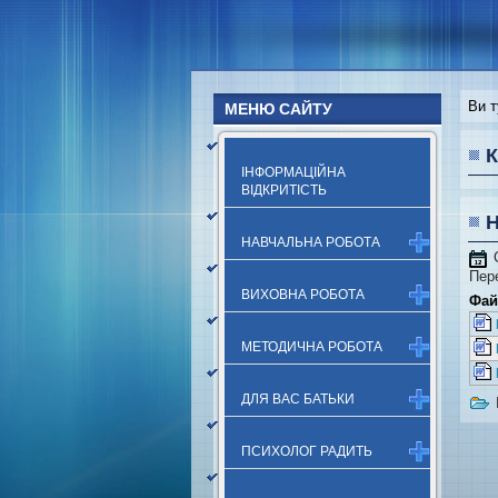
Ви т
МЕНЮ САЙТУ
К
ІНФОРМАЦІЙНА
ВІДКРИТІСТЬ
Н
НАВЧАЛЬНА РОБОТА
Пер
ВИХОВНА РОБОТА
Фай
МЕТОДИЧНА РОБОТА
ДЛЯ ВАС БАТЬКИ
ПСИХОЛОГ РАДИТЬ