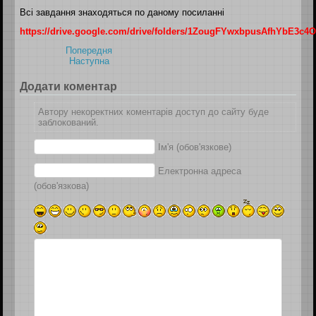
Всі завдання знаходяться по даному посиланні
https://drive.google.com/drive/folders/1ZougFYwxbpusAfhYbE3c
Попередня
Наступна
Додати коментар
Автору некоректних коментарів доступ до сайту буде
заблокований.
Ім'я (обов'язкове)
Електронна адреса
(обов'язкова)