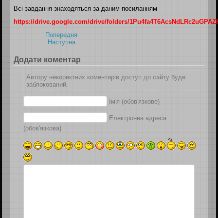
Всі завдання знаходяться за даним посиланням
https://drive.google.com/drive/folders/1Pu4fa4T6AcsNdLRc2uGP
Попередня
Наступна
Додати коментар
Автору некоректних коментарів доступ до сайту буде
заблокований.
Ім'я (обов'язкове)
Електронна адреса
(обов'язкова)