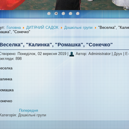
тут:
Головна
ДИТЯЧИЙ САДОК
Дошкільні групи
"Веселка", "Кали
ашка", "Сонечко"
Веселка", "Калинка", "Ромашка", "Сонечко"
Створено: Понеділок, 02 вересня 2019
|
Автор: Administrator
|
Друк
|
E-
регляди: 898
Попередня
Категорія:
Дошкільні групи