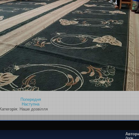
Попередня
Наступна
Категорія:
Наше дозвілля
Автори
Логін