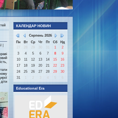
ітей
КАЛЕНДАР НОВИН
Серпень
2026
Пн
Вт
Ср
Чт
Пт
Сб
Нд
il
|
27
28
29
30
31
1
2
3
4
5
6
7
8
9
краві
довий
10
11
12
13
14
15
16
сть,
17
18
19
20
21
22
23
ітати
24
25
26
27
28
29
30
ному
щирої
31
1
2
3
4
5
6
діти
Educational Era