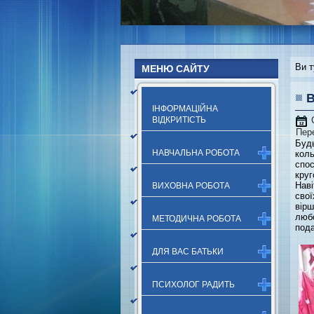
Ви т
МЕНЮ САЙТУ
В
ІНФОРМАЦІЙНА
ВІДКРИТІСТЬ
Пер
Будь
НАВЧАЛЬНА РОБОТА
коль
спо
круг
Наві
ВИХОВНА РОБОТА
сво
вірш
люб
МЕТОДИЧНА РОБОТА
пода
ДЛЯ ВАС БАТЬКИ
ПСИХОЛОГ РАДИТЬ