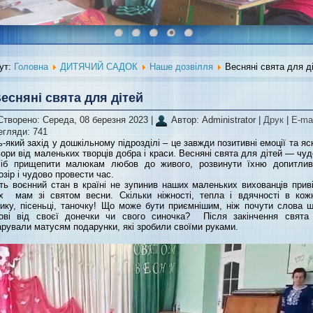
ут:
Головна
ДИТЯЧИЙ САДОК
Наше дозвілля
Весняні свята для д
есняні свята для дітей
Створено: Середа, 08 березня 2023
|
Автор: Administrator
|
Друк
|
E-ma
егляди: 741
-який захід у дошкільному підрозділі – це завжди позитивні емоції та яс
ори від маленьких творців добра і краси. Весняні свята для дітей — чу
сіб прищепити малюкам любов до живого, розвинути їхню допитливі
озір і чудово провести час.
ть воєнний стан в країні не зупинив наших маленьких вихованців прив
їх мам зі святом весни. Скільки ніжності, тепла і вдячності в кож
ику, пісеньці, таночку! Що може бути приємнішим, ніж почути слова 
ові від своєї донечки чи свого синочка? Після закінчення свята 
рували матусям подарунки, які зробили своїми руками.