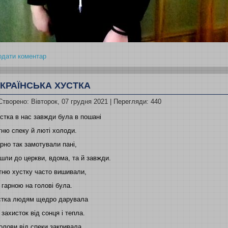
одати коментар
УКРАЇНСЬКА ХУСТКА
Створено: Вівторок, 07 грудня 2021
| Перегляди: 440
стка в нас завжди була в пошані
тню спеку й люті холоди.
арно так замотували пані,
шли до церкви, вдома, та й завжди.
тню хустку часто вишивали,
гарною на голові була.
устка людям щедро дарувала
 захисток від сонця і тепла.
олови від спеки закривала,