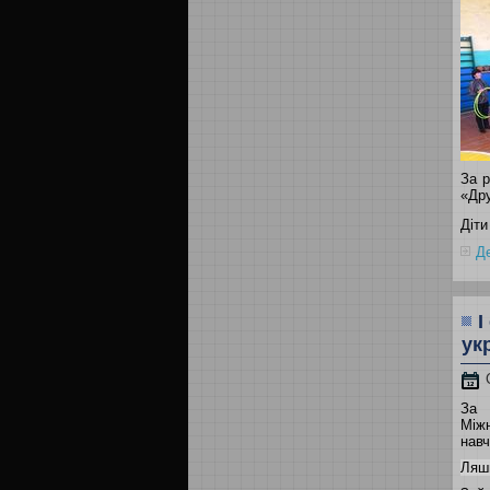
За р
«Др
Діти
Де
І
ук
За 
Між
навч
Ляши