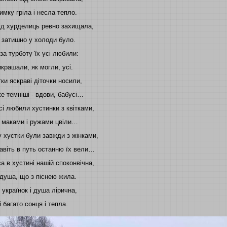
имку гріла і несла тепло.
ід хурделиць ревно захищала,
 затишно у холоди було.
за турботу їх усі любили:
икрашали, як могли, усі.
ки яскраві діточки носили,
е темніші - вдови, бабусі…
сі любили хустинки з квітками,
 маками і ружами цвіли…
 хустки були завжди з жінками,
авіть в путь останню їх вели…
а в хустині нашій споконвічна,
 душа, що з піснею жила.
 українок і душа лірична,
й багато сонця і тепла.