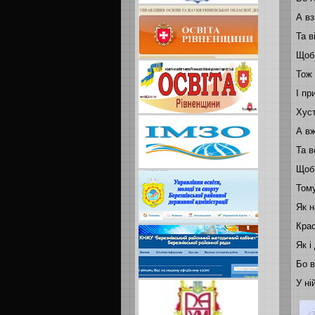
А вз
Та в
Щоб
Тож 
І пр
Хуст
А вж
Та в
Щоб
Тому
Як н
Крас
Як і
Бо в
У ні