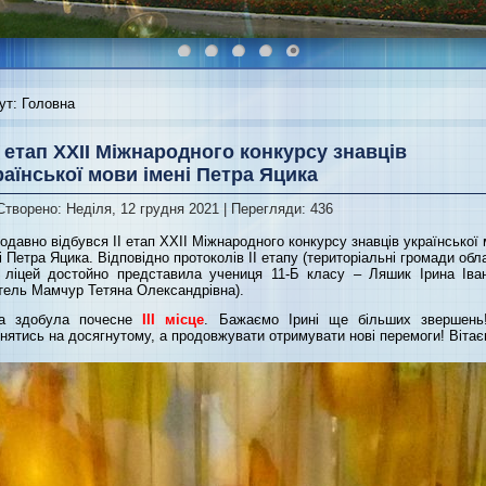
ут:
Головна
І етап ХХІІ Міжнародного конкурсу знавців
раїнської мови імені Петра Яцика
Створено: Неділя, 12 грудня 2021
| Перегляди: 436
давно відбувся ІІ етап ХХІІ Міжнародного конкурсу знавців української
і Петра Яцика. Відповідно протоколів ІІ етапу (територіальні громади обла
 ліцей достойно представила учениця 11-Б класу – Ляшик Ірина Іван
тель Мамчур Тетяна Олександрівна).
на здобула почесне
ІІІ місце
. Бажаємо Ірині ще більших звершень
нятись на досягнутому, а продовжувати отримувати нові перемоги! Вітає