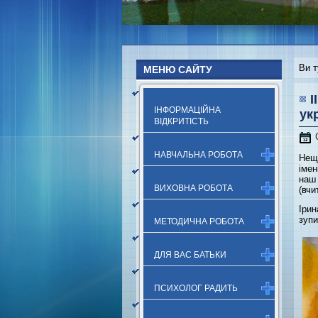
Ви т
МЕНЮ САЙТУ
І
ІНФОРМАЦІЙНА
ук
ВІДКРИТІСТЬ
НАВЧАЛЬНА РОБОТА
Нещо
імен
наш
ВИХОВНА РОБОТА
(вчи
Іри
зупи
МЕТОДИЧНА РОБОТА
ДЛЯ ВАС БАТЬКИ
ПСИХОЛОГ РАДИТЬ