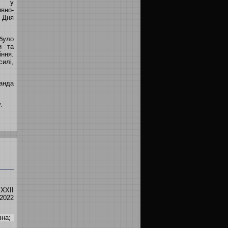
ям у
вно-
о Дня
було
и та
іння.
илі,
манда
.
ХХІІ
2022
вна;