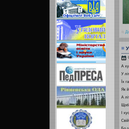
Д
А ху
У лі
Їх г
Як й
А лі
Щоб 
І х
Свій
Бо г