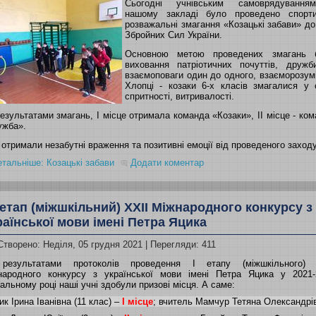
Сьогодні учнівським самоврядуванн
нашому закладі було проведено спорти
розважальні змагання «Козацькі забави» д
Збройних Сил України.
Основною метою проведених змагань 
виховання патріотичних почуттів, дружб
взаємоповаги один до одного, взаєморозум
Хлопці - козаки 6-х класів змагалися у с
спритності, витривалості.
езультатами змагань, І місце отримала команда «Козаки», ІІ місце - ко
ужба».
 отримали незабутні враження та позитивні емоції від проведеного заходу
тальніше: Козацькі забави
Додати коментар
 етап (міжшкільний) ХХІІ Міжнародного конкурсу з
раїнської мови імені Петра Яцика
Створено: Неділя, 05 грудня 2021
| Перегляди: 411
результатами протоколів проведення І етапу (міжшкільного) 
народного конкурсу з української мови
імені Петра Яцика
у 2021-
альному році наші учні здобули призові місця. А саме:
к Ірина Іванівна (11 клас) –
І місце
; вчитель Мамчур Тетяна Олександрі