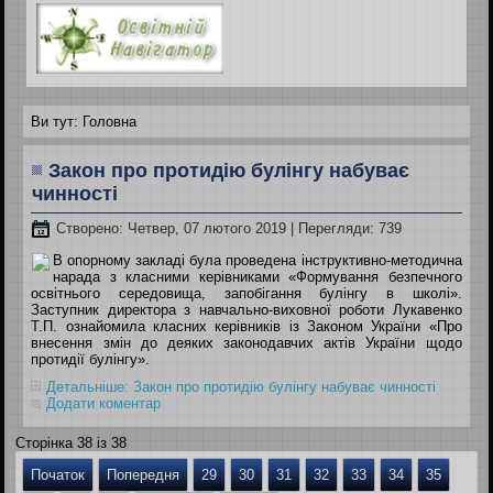
Ви тут:
Головна
Закон про протидію булінгу набуває
чинності
Створено: Четвер, 07 лютого 2019
| Перегляди: 739
В опорному закладі була проведена інструктивно-методична
нарада з класними керівниками «Формування безпечного
освітнього середовища, запобігання булінгу в школі».
Заступник директора з навчально-виховної роботи Лукавенко
Т.П. ознайомила класних керівників із Законом України «Про
внесення змін до деяких законодавчих актів України щодо
протидії булінгу».
Детальніше: Закон про протидію булінгу набуває чинності
Додати коментар
Сторінка 38 із 38
Початок
Попередня
29
30
31
32
33
34
35