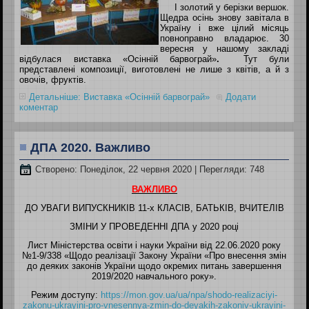
І золотий у берізки вершок.
Щедра осінь знову завітала в
Україну і вже цілий місяць
повноправно владарює. 30
вересня у нашому закладі
відбулася виставка
«Осінній барвограй»
.
Тут були
представлені композиції, виготовлені не лише з квітів, а й з
овочів, фруктів.
Детальніше: Виставка «Осінній барвограй»
Додати
коментар
ДПА 2020. Важливо
Створено: Понеділок, 22 червня 2020
| Перегляди: 748
ВАЖЛИВО
ДО УВАГИ ВИПУСКНИКІВ 11-х КЛАСІВ, БАТЬКІВ, ВЧИТЕЛІВ
ЗМІНИ У ПРОВЕДЕННІ ДПА у 2020 році
Лист Міністерства освіти і науки України від 22.06.2020 року
№1-9/338 «Щодо реалізації Закону України «Про внесення змін
до деяких законів України щодо окремих питань завершення
2019/2020 навчального року».
Режим доступу:
https://mon.gov.ua/ua/npa/shodo-realizaciyi-
zakonu-ukrayini-pro-vnesennya-zmin-do-deyakih-zakoniv-ukrayini-