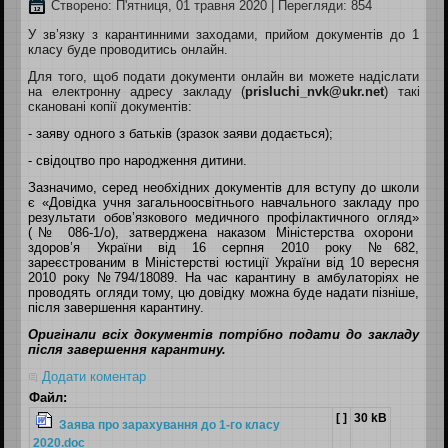
Створено: П'ятниця, 01 травня 2020
| Перегляди: 854
У зв’язку з карантинними заходами, прийом документів до 1
класу буде проводитись онлайн.
Для того, щоб подати документи онлайн
ви можете надіслати
на
електронну адресу закладу
(
prisluchi
_
nvk
@ukr.net
)
такі
скановані
копії документів:
- заяву одного з батьків (зразок заяви додається);
- свідоцтво про народження дитини.
Зазначимо, серед необхідних документів для вступу до школи
є
«Д
овідка учня
загальноосвітнього навчального закладу
про
результати обов’язкового медичного
про
філактичного
огляд
»
(№ 086-1/о)
, затверджена наказом Міністерства охорони
здоров’я України від 16 серпня 2010 року №682,
зареєстрованим в Міністерстві юстиції України від 10 вересня
2010 року №794/18089
.
Н
а час карантину в амбулаторіях не
проводять огляди
тому
,
цю довідку можна буде надати пізніше
,
після завершення карантину
.
Оригінали всіх документів потрібно подати до закладу
після завершення карантину.
Додати коментар
Файл:
[ ]
30 kB
Заява про зарахування до 1-го класу
2020.doc