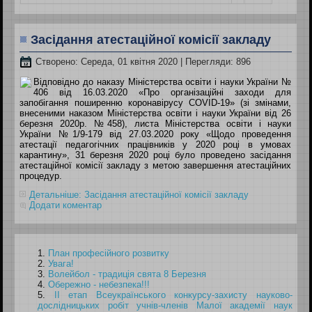
Засідання атестаційної комісії закладу
Створено: Середа, 01 квітня 2020
| Перегляди: 896
Відповідно до наказу Міністерства освіти і науки України №
406 від 16.03.2020 «Про організаційні заходи для
запобігання поширенню коронавірусу COVID-19» (зі змінами,
внесеними наказом Міністерства освіти і науки України від 26
березня 2020р. №458), листа Міністерства освіти і науки
України №1/9-179 від 27.03.2020 року «Щодо проведення
атестації педагогічних працівників у 2020 році в умовах
карантину», 31 березня 2020 році було проведено засідання
атестаційної комісії закладу з метою завершення атестаційних
процедур.
Детальніше: Засідання атестаційної комісії закладу
Додати коментар
План професійного розвитку
Увага!
Волейбол - традиція свята 8 Березня
Обережно - небезпека!!!
ІІ етап Всеукраїнського конкурсу-захисту науково-
дослідницьких робіт учнів-членів Малої академії наук