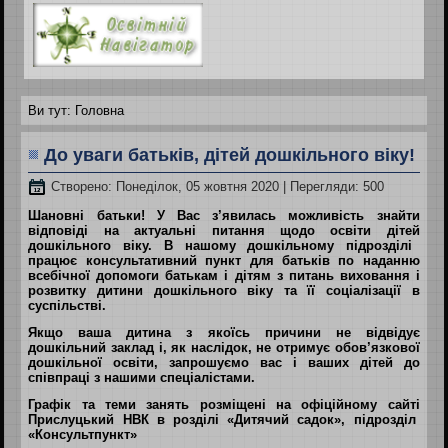
Ви тут:
Головна
До уваги батьків, дітей дошкільного віку!
Створено: Понеділок, 05 жовтня 2020
| Перегляди: 500
Шановні батьки!
У
Вас з’явилась можливість знайти
відповіді на актуальні питання щодо
освіти
дітей
дошкільного віку
. В нашому дошкільному
підрозділ
і
працює консультативний пункт для батьків по наданню
всебічної допомоги батькам і дітям з питань виховання і
розвитку дитини дошкільного віку та її соціалізації в
суспільстві.
Якщо ваша дитина з якоїсь причини не відвідує
дошкільний заклад і, як наслідок, не отримує обов’язкової
дошкільної освіти, запрошуємо вас і ваших дітей до
співпраці з нашими спеціалістами.
Графік та теми занять розміщені на офіційному сайті
Прислуцький НВК в розділі «Дитячий садок», підрозділ
«Консультпункт
»