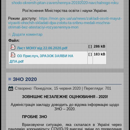
shodo-okremih-pitan-zavershennya-20192020-navchalnogo-roku
Роз’яснення Міністерства освіти і науки України.
Режим доступу:
https://mon.gov.ua/ua/news/zakladi-osviti-mayut-
viyaviti-ohochih-skladati-dpa-zolotu-ta-sribnu-medali-mozhna-
otrimati-bez-atestaciyi-rozyasnennya-mon
Додати коментар
Файл:
[ ]
286 kB
Лист МОНУ від 22.06.2020.pdf
[ ]
183 kB
ОЗ Прислуч, ЗРАЗОК ЗАЯВИ НА
ДПА.pdf
ЗНО 2020
Створено: Понеділок, 15 червня 2020
| Перегляди: 701
ЗОВНІШНЄ НЕЗАЛЕЖНЕ ОЦІНЮВАННЯ - 2020!
Адміністрація закладу доводить до відома інформацію щодо
ЗНО – 2020.
ПРОБНЕ ЗНО
Враховуючи
ситуацію, яка склалася в Україні через
пандемію коронавірусу
COVID
-19 внесені зміни
до проведення