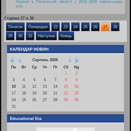
України в Рівненській області у 2019–2020 навчальному
році
Сторінка 27 із 38
Початок
Попередня
22
23
24
25
26
27
28
29
30
31
Наступна
Кінець
КАЛЕНДАР НОВИН
Серпень
2026
Пн
Вт
Ср
Чт
Пт
Сб
Нд
27
28
29
30
31
1
2
3
4
5
6
7
8
9
10
11
12
13
14
15
16
17
18
19
20
21
22
23
24
25
26
27
28
29
30
31
1
2
3
4
5
6
Educational Era