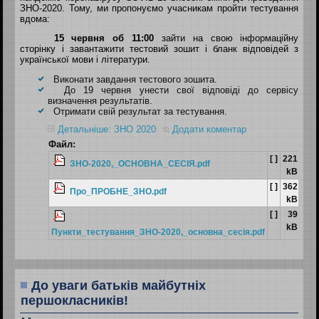
ЗНО-2020.
Тому
, ми пропонуємо учасникам пройти тестування
вдома:
15 червня об 11:00
зайти на свою інформаційну
сторінку і завантажити тестовий зошит і бланк відповідей з
української мови і літератури.
Виконати завдання тестового зошита.
До 19 червня унести свої відповіді до сервісу
визначення результатів.
Отримати свій результат за тестування.
Детальніше: ЗНО 2020
Додати коментар
Файл:
[ ]
221
ЗНО-2020,_ОСНОВНА_СЕСIЯ.pdf
kB
[ ]
362
Про_ПРОБНЕ_ЗНО.pdf
kB
[ ]
39
kB
Пункти_тестування_ЗНО-2020,_основна_сесiя.pdf
До уваги батьків майбутніх
першокласників!